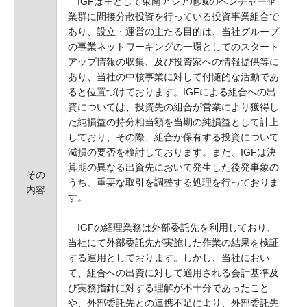
IGFは主として東南アジア地域のベンチャー企
業群に間接分散投資を行っている投資事業組合で
あり、設立・運営の主たる目的は、当社グループ
の事業ネットワーキングの一環としてのスタート
アップ情報の収集、及び投資家への情報提供等に
あり、当社の中核事業に対して付随的な活動であ
ると位置づけております。IGFによる組合への出
資については、投資先の組合が営業により獲得し
た純損益の持分相当額を当期の純損益として計上
しており、その際、組合が保有する投資について
減損の要否を検討しております。また、IGFは決
算期の異なる出資先において発生した後発事象の
その
うち、重要な取引を調整する処理を行っておりま
内容
す。
IGFの経理業務は外部委託先を利用しており、
当社にて外部委託先が実施した作業の結果を検証
する運用としております。しかし、当社におい
て、組合への出資に対して適用される会計基準及
び実務指針に対する理解が不十分であったこと
や、外部委託先との連携不足により、外部委託先