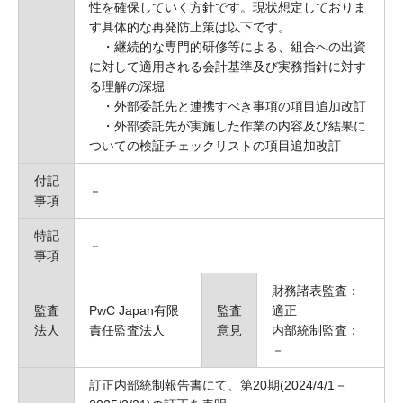
性を確保していく方針です。現状想定しておりま
す具体的な再発防止策は以下です。
・継続的な専門的研修等による、組合への出資
に対して適用される会計基準及び実務指針に対す
る理解の深堀
・外部委託先と連携すべき事項の項目追加改訂
・外部委託先が実施した作業の内容及び結果に
ついての検証チェックリストの項目追加改訂
付記
－
事項
特記
－
事項
財務諸表監査：
監査
PwC Japan有限
監査
適正
法人
責任監査法人
意見
内部統制監査：
－
訂正内部統制報告書にて、第20期(2024/4/1－