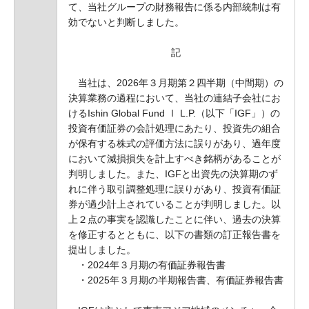
て、当社グループの財務報告に係る内部統制は有
効でないと判断しました。
記
当社は、2026年３月期第２四半期（中間期）の
決算業務の過程において、当社の連結子会社にお
けるIshin Global Fund Ⅰ L.P.（以下「IGF」）の
投資有価証券の会計処理にあたり、投資先の組合
が保有する株式の評価方法に誤りがあり、過年度
において減損損失を計上すべき銘柄があることが
判明しました。また、IGFと出資先の決算期のず
れに伴う取引調整処理に誤りがあり、投資有価証
券が過少計上されていることが判明しました。以
上２点の事実を認識したことに伴い、過去の決算
を修正するとともに、以下の書類の訂正報告書を
提出しました。
・2024年３月期の有価証券報告書
・2025年３月期の半期報告書、有価証券報告書