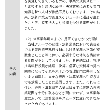
を実施してきているものの、事業の成長スピード
と比較すると適切な経理・決算業務に必要な専門
知識を持つ人材が依然不足しております。その結
果、決算作業及び監査スケジュールに遅延が生じ
たこと等、監査法人より指摘を受ける事態が生じ
ました。
（2）当事業年度末までに是正できなかった理由
当社グループの経理・決算業務において責任者
である管理担当執行役員における業務の不備が複
数生じたこと等に伴い、必要十分な体制を構築す
る期間が不足しておりました。具体的には、管理
担当執行役員が経理・決算に必要な資料等の提出
その
間際になってそれを未了かつ管理部門に共有しな
内容
いまま退職し、重要な経理・決算業務の引継ぎま
でも放棄したことに起因します。また、それらに
伴い、経理・決算資料の提出日までに体制の再構
築期間を十分に取るなどが間に合わず、当事業年
度においては決算業務をスムーズに遂行できなか
ったためであります。