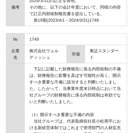
2025/3/31)の訂正を表明。
備考
その他に、以下の会計年度において、同様の内容
で訂正内部統制報告書を提出している。
第19期(2023/4/1－2024/3/31)1748
№
1749
企業
株式会社ウェル
東証スタンダー
市場
名
ディッシュ
ド
下記に記載した財務報告に係る内部統制の不備
は、財務報告に影響を及ぼす可能性が高く、開示
すべき重要な不備に該当すると判断いたしまし
た。したがって、当事業年度末日時点において当
社グループの財務報告に係る内部統制は有効でな
いと判断いたしました。
（1）開示すべき重要な不備の内容
当社グループは、代表取締役社長小松周平にお
ける新経営体制ではこれまで管理部門の人材拡充