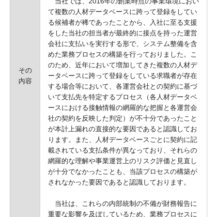
当社では、2016年の創業時点の事業環境におい
て複数の人材データベースに跨って登録をしてい
る候補者が稀であったことから、入社に至る支援
をした当社の担当者が最終的に接点を持った運営
会社に支払いを実行する形で、システム整備を含
めた業務プロセスの構築を行っておりました。こ
のため、近年において増加してきた複数の人材デ
その
ータベースに跨って登録をしている求職者が存在
内容
する場合等において、各運営会社との契約に基づ
いて支払先を特定するプロセス（各人材データベ
ースにおける接触情報の網羅的な把握と各運営会
社の契約を反映した判定）が不十分であったこと
が本計上漏れの直接的な要因であると認識してお
ります。また、人材データベースごとに契約に記
載されている支払条件が異なっており、それらの
網羅的な理解や事業運営上のリスク評価と見直し
が十分でなかったことも、当該プロセスの構築が
されなかった要因であると認識しております。
当社は、これらの内部統制の不備が財務報告に
重要な影響を及ぼしているため、業務プロセスに