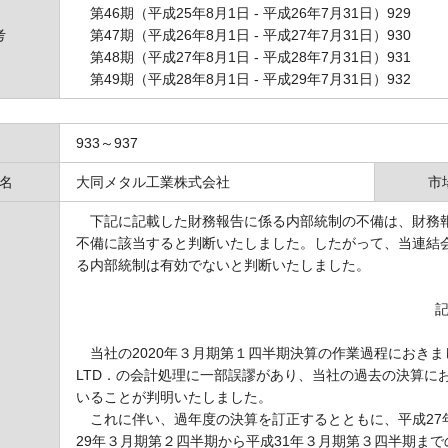
第46期（平成25年8月1日 ‐ 平成26年7月31日）929
考
第47期（平成26年8月1日 ‐ 平成27年7月31日）930
第48期（平成27年8月1日 ‐ 平成28年7月31日）931
第49期（平成28年8月1日 ‐ 平成29年7月31日）932
933～937
名
大同メタル工業株式会社
市
下記に記載した財務報告に係る内部統制の不備は、財務報
不備に該当すると判断いたしました。したがって、当連結
る内部統制は有効でないと判断いたしました。
当社の2020年３月期第１四半期決算の作業過程におき
LTD．の会計処理に一部誤謬があり、当社の過去の決算に
いることが判明いたしました。
これに伴い、過年度の決算を訂正するとともに、平成27
29年３月期第２四半期から平成31年３月期第３四半期ま