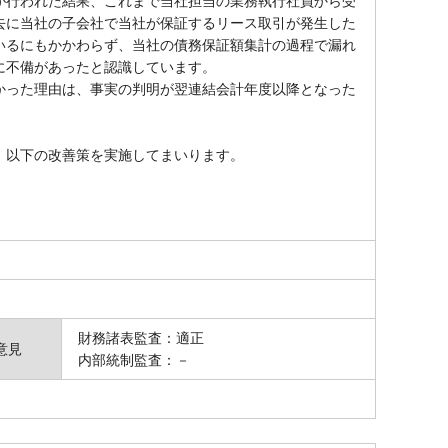
が行われた結果、これまで当社担当の業務執行社員から受
去に当社の子会社で当社が保証するリース取引が発生した
いるにもかかわらず、当社の債務保証額集計の過程で漏れ
に不備があったと認識しています。
った理由は、事実の判明が翌連結会計年度以降となった
、以下の改善策を実施してまいります。
財務諸表監査：適正
意見
内部統制監査：－