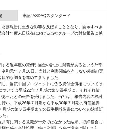
場
東証JASDAQスタンダード
財務報告に重要な影響を及ぼすこととなり、開示すべき
結会計年度末日現在における当社グループの財務報告に係
記
する過年度の貸倒引当金の計上に疑義があるという外部
令和元年７月10日、当社と利害関係を有しない外部の専
客観的な調査を進めて参りました。
し、当該中国プロジェクトに係る貸付金債権については
については平成22年７月期の第３四半期に、それぞれ債
があったとの報告を受けました。当社は、報告内容の検討
行い、平成26年７月期から平成30年７月期の有価証券
７月期の第３四半期までの四半期報告書についての決算訂
した。
共有に関する意識が十分ではなかった結果、取締役会に
債権に係る会計処理、特に貸倒引当金の設定に関して知