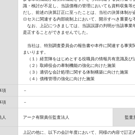
識・検討が不足し、当該債権の管理においても資料収集等
だし、前述の決算訂正に至ったことは、当社の決算体制が
ロセスに関連する内部統制上において、開示すべき重要な
なお、上記につきましては、当該誤謬の判明が当該事業年
是正することができませんでした。
当社は、特別調査委員会の報告書や本件に関連する事実関
まいります。
（１）経営陣をはじめとする役職員の情報共有意識及び法
（２）取締役会の牽制機能の強化に向けた施策
（３）適切な会計処理に関する体制構築に向けた施策
（４）債権管理の強化に向けた施策
事項
－
事項
－
法人
アーク有限責任監査法人
監査
上記の他に、以下の会計年度において、同様の内容で訂正