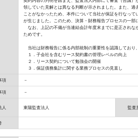
契約内容の判明を踏まえ、監査法人内部にて審査（合議）
領していた見解とは異なる判断が示されました。また、過
ことがなかったため、本件について当社が保証を行なって
が生じました。このため、決算・財務報告プロセスの一部
なお、上記の不備が当連結会計年度末までに是正されなか
ためです。
当社は財務報告に係る内部統制の重要性を認識しており
１．子会社を含むリース契約書の管理レベルの向上
２．リース契約について勉強会の開催
３．保証債務集計に関する業務プロセスの見直し
事項
－
事項
－
法人
東陽監査法人
監査
考