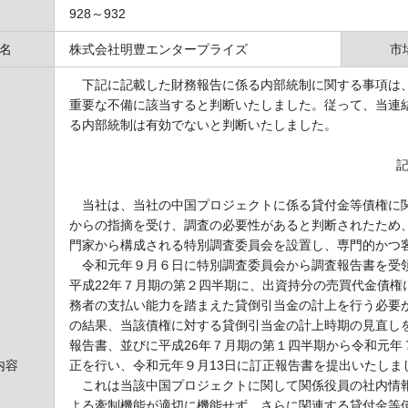
928～932
名
株式会社明豊エンタープライズ
市
下記に記載した財務報告に係る内部統制に関する事項は、
重要な不備に該当すると判断いたしました。従って、当連
る内部統制は有効でないと判断いたしました。
当社は、当社の中国プロジェクトに係る貸付金等債権に関
からの指摘を受け、調査の必要性があると判断されたため、
門家から構成される特別調査委員会を設置し、専門的かつ
令和元年９月６日に特別調査委員会から調査報告書を受領
平成22年７月期の第２四半期に、出資持分の売買代金債権
務者の支払い能力を踏まえた貸倒引当金の計上を行う必要
の結果、当該債権に対する貸倒引当金の計上時期の見直しを
報告書、並びに平成26年７月期の第１四半期から令和元年
内容
正を行い、令和元年９月13日に訂正報告書を提出いたしま
これは当該中国プロジェクトに関して関係役員の社内情報
よる牽制機能が適切に機能せず、さらに関連する貸付金等