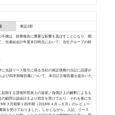
場
東証2部
不備は、財務報告に重要な影響を及ぼすことになり、開
て、当連結会計年度末日時点において、当社グループの財
。
記
に当該リース取引に係る当社の保証債務の注記に誤謬が
および四半期報告書について、本日訂正報告書を提出いた
起因する貸借対照表上の資産／負債計上の解釈によるも
社の顧問公認会計士より助言を受けており、それを基に当
9年３月期第１四半期（2018年４月～６月）のレビュー
の書面を受けておりました。しかしながら、上記、リース