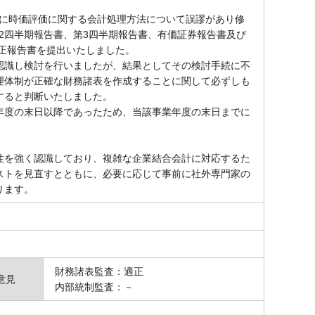
時に時価評価に関する会計処理方法について誤謬があり修
第2四半期報告書、第3四半期報告書、有価証券報告書及び
訂正報告書を提出いたしました。
識し検討を行いましたが、結果としてその検討手続に不
理体制が正確な財務諸表を作成することに関して必ずしも
すると判断いたしました。
度の末日以降であったため、当該事業年度の末日までに
を強く認識しており、複雑な企業結合会計に対応するた
ストを見直すとともに、必要に応じて事前に社外専門家の
ります。
財務諸表監査：適正
意見
内部統制監査：－