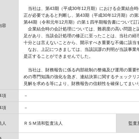
当社は、第43期（平成30年12月期）における企業結合
正が必要であると判断し、第43期（平成30年12月期）の
第44期（令和元年12月期）の第１四半期報告書について
内容
企業結合時の会計処理については、難易度の高い問題と認
足があり、当該会計処理の修正に至ったことは、当社の経
十分とは言えないことから、開示すべき重要な不備に該当
なお、上記につきましては、当該誤謬の判明が当該事業年
是正することができませんでした。
当社は、財務報告に係る内部統制の整備及び運用の重要性
めの専門知識の強化を急ぎ、連結決算に関するチェックリ
見解を求める等により、財務報告の信頼性を確保してまい
事項
－
事項
－
法人
ＲＳＭ清和監査法人
監査
考