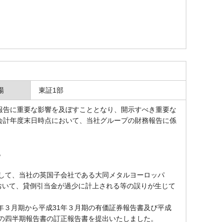
場
東証1部
告に重要な影響を及ぼすこととなり、開示すべき重要な
会計年度末日時点において、当社グループの財務報告に係
記
まして、当社の英国子会社である大同メタルヨーロッパ
おいて、貸倒引当金が過少に計上される等の誤りが生じて
年３月期から平成31年３月期の有価証券報告書及び平成
での四半期報告書の訂正報告書を提出いたしました。