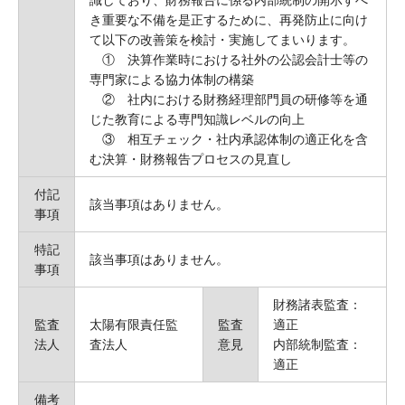
識しており、財務報告に係る内部統制の開示すべ
き重要な不備を是正するために、再発防止に向け
て以下の改善策を検討・実施してまいります。
① 決算作業時における社外の公認会計士等の
専門家による協力体制の構築
② 社内における財務経理部門員の研修等を通
じた教育による専門知識レベルの向上
③ 相互チェック・社内承認体制の適正化を含
む決算・財務報告プロセスの見直し
付記
該当事項はありません。
事項
特記
該当事項はありません。
事項
財務諸表監査：
監査
太陽有限責任監
監査
適正
法人
査法人
意見
内部統制監査：
適正
備考