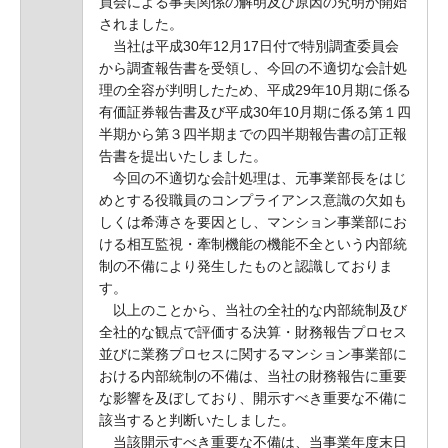
員会による事実関係の解明及び原因の究明が開始
されました。
当社は平成30年12月17日付で特別調査委員会
から調査報告書を受領し、今回の不適切な会計処
理の全容が判明したため、平成29年10月期に係る
有価証券報告書及び平成30年10月期に係る第１四
半期から第３四半期までの四半期報告書の訂正報
告書を提出いたしました。
今回の不適切な会計処理は、元事業部長をはじ
めとする役職員のコンプライアンス意識の欠如も
しくは希薄さを要因とし、マンション事業部にお
ける相互監視・牽制機能の機能不全という内部統
制の不備により発生したものと認識しておりま
す。
以上のことから、当社の全社的な内部統制及び
全社的な観点で評価する決算・財務報告プロセス
並びに業務プロセスに関するマンション事業部に
おける内部統制の不備は、当社の財務報告に重要
な影響を及ぼしており、開示すべき重要な不備に
該当すると判断いたしました。
当該開示すべき重要な不備は、当事業年度末日