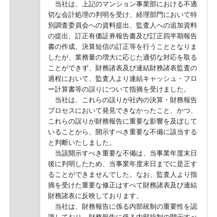
当社は、上記のマンション事業部における不適
切な会計処理の判明を受け、経理部門において特
別調査委員会への資料提出、監査人への追加資料
の提出、訂正有価証券報告書及び訂正四半期報告
書の作成、決算短信の訂正等を行うこととなりま
したが、業務量の増大に応じた適切な対応を取る
ことができず、財務諸表及び連結財務諸表監査の
過程において、監査人より連結キャッシュ・フロ
ー計算書等の誤りについて指摘を受けました。
当社は、これらの誤りが社内の決算・財務報告
プロセスにおいて発見できなかったこと、かつ、
これらの誤りが財務報告に重要な影響を及ぼして
いることから、開示すべき重要な不備に該当する
と判断いたしました。
当該開示すべき重要な不備は、当事業年度末日
後に判明したため、当事業年度末日までに是正す
ることができませんでした。なお、監査人より指
摘を受けた重要な修正はすべて財務諸表及び連結
財務諸表に反映しております。
当社は、財務報告に係る内部統制の重要性を認