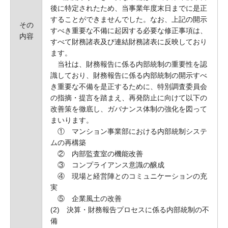
後に特定されたため、当事業年度末日までに是正
することができませんでした。なお、上記の開示
その
すべき重要な不備に起因する必要な修正事項は、
内容
すべて財務諸表及び連結財務諸表に反映しており
ます。
当社は、財務報告に係る内部統制の重要性を認
識しており、財務報告に係る内部統制の開示すべ
き重要な不備を是正するために、特別調査委員会
の指摘・提言を踏まえ、再発防止に向けて以下の
改善策を徹底し、ガバナンス体制の強化を図って
まいります。
① マンション事業部における内部統制システ
ムの再構築
② 内部監査室の機能改善
③ コンプライアンス意識の醸成
④ 現場と経営陣とのコミュニケーションの充
実
⑤ 企業風土の改善
(2) 決算・財務報告プロセスに係る内部統制の不
備