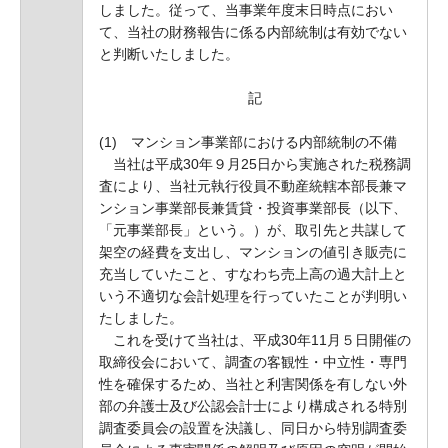
しました。従って、当事業年度末日時点におい
て、当社の財務報告に係る内部統制は有効でない
と判断いたしました。
記
(1) マンション事業部における内部統制の不備
当社は平成30年９月25日から実施された税務調
査により、当社元執行役員不動産統轄本部長兼マ
ンション事業部長兼賃貸・投資事業部長（以下、
「元事業部長」という。）が、取引先と共謀して
架空の経費を支出し、マンションの値引き販売に
充当していたこと、すなわち売上高の過大計上と
いう不適切な会計処理を行っていたことが判明い
たしました。
これを受けて当社は、平成30年11月５日開催の
取締役会において、調査の客観性・中立性・専門
性を確保するため、当社と利害関係を有しない外
部の弁護士及び公認会計士により構成される特別
調査委員会の設置を決議し、同日から特別調査委