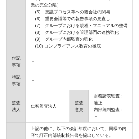
業の完全分離）
(5) 稟議プロセス等への親会社の関与
(6) 重要会議等での報告事項の見直し
(7) グループにおける規程・マニュアルの整備
(8) グループにおける管理部門の連携強化
(9) グループ内部監査の強化
(10) コンプライアンス教育の徹底
付記
－
事項
特記
－
事項
財務諸表監査：
監査
監査
適正
仁智監査法人
法人
意見
内部統制監査：
－
上記の他に、以下の会計年度において、同様の内
容で訂正内部統制報告書を提出している。