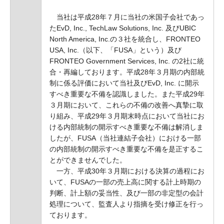
当社は平成28年７月に当社の米国子会社であっ
たEvD, Inc., TechLaw Solutions, Inc. 及びUBIC
North America, Inc.の３社を統合し、FRONTEO
USA, Inc.（以下、「FUSA」という）及び
FRONTEO Government Services, Inc. の2社に統
合・再編しております。平成28年３月期の内部統
制に係る評価において当社及びEvD, Inc. に開示
すべき重要な不備を認識しました。また平成29年
３月期において、これらの不備の改善へ真摯に取
り組み、平成29年３月期末時点において当社にお
ける内部統制の開示すべき重要な不備は解消しま
したが、FUSA（当社連結子会社）における一部
の内部統制の開示すべき重要な不備を是正するこ
とができませんでした。
一方、平成30年３月期における決算の過程にお
いて、FUSAの一部の売上高に関する計上時期の
判断、計上額の妥当性、及び一部の非定型の会計
処理について、監査人より指摘を受け修正を行っ
ております。