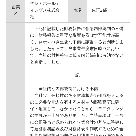
クレアホールデ
企業
ィングス株式会
市場
東証2部
名
社
下記に記載した財務報告に係る内部統制の不備
は、財務報告に重要な影響を及ぼす可能性が高
く、開示すべき重要な不備に該当すると判断しま
した。したがって、当事業年度末日時点におい
て、当社の財務報告に係る内部統制は有効でない
と判断しました。
記
１．全社的な内部統制における不備
当社は、信頼性のある財務報告の作成を支える
のに必要な能力を有する人材を内部監査室に確
保・配置していなかったことから、モニタリング
の実施が不十分でありました。当該事項は、一般
に公正妥当と認められる企業会計の基準に準拠し
て連結財務諸表及び財務諸表を作成するための全
社的な内部統制の整備及び運用に係る不備である