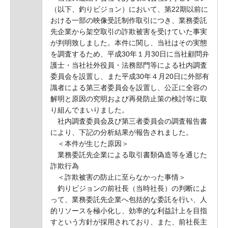
（以下、釣りビジョン）において、第22期以前に
おける一部の映像受託制作取引につき、業務委託
先企業から架空取引の詐欺被害を受けていた事実
が判明致しました。本件に関し、当社はその実態
を調査するため、平成30年１月30日に当社顧問弁
護士・当社社外役員・法務部門等による社内調査
委員会を設置し、また平成30年４月20日に外部有
識者による第三者委員会を設置し、公正に全容の
解明と原因の究明および再発防止策の検討等に取
り組んでまいりました。
社内調査委員会及び第三者委員会の調査報告書
により、下記の分析結果が報告されました。
＜本件が生じた原因＞
業務委託先企業による取引書類偽造等を通じた
詐欺行為
＜詐欺被害の防止に至らなかった事情＞
釣りビジョンの前社長（当時社長）の判断によ
って、業務委託先企業へ包括的な委託を行い、人
的リソースを極小化し、効率的な利益計上を目指
すという方針が採用されており、また、前社長主