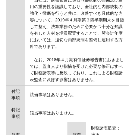
当社は、財務報告に係る内部統制の整備及び運
用の重要性を認識しており、全社的な内部統制の
強化・徹底を行うと共に、改善すべき具体的な内
容について、2019年４月期第３四半期期末を目指
して整え、決算業務のために必要かつ十分な知識
を有した人材を増員配置することで、翌会計年度
においては、適切な内部統制を整備し運用する方
針であります。
なお、2018年４月期有価証券報告書におきまし
ては、監査人より指摘を受けた必要な修正はすべ
て財務諸表等に反映しており、これによる財務諸
表監査に及ぼす影響はありません。
付記
該当事項はありません。
事項
特記
該当事項はありません。
事項
財務諸表監査：
監査
監査
適正