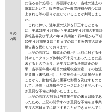
に係る会計処理に一部誤謬があり、当社の過去の
決算において、販売費及び一般管理費が過少に計
上される等の誤りが生じていることが判明しまし
た。
これに伴い、過年度の決算を訂正するととも
に、平成25年４月期から平成29年４月期の有価証
その
券報告書及び平成28年４月期第１四半期から平成
内容
30年４月期第３四半期までの四半期報告書の訂正
報告書を提出しております。
上記の誤謬は、報奨金の費用計上額に対する検
討やモニタリング体制が不十分であったことに起
因するものであり、過年度に遡る決算訂正の結
果、当事業年度の期首の繰延税金資産、その他流
動負債（未払費用）、利益剰余金への影響がある
ことから、財務報告に重要な影響を及ぼすものと
して、決算・財務報告プロセスにおける開示すべ
き重要な不備と判断いたしました。
上記の誤謬の判明は当事業年度の末日以降であ
ったため、上記の開示すべき重要な不備を当事業
年度の末日までに是正することができませんでし