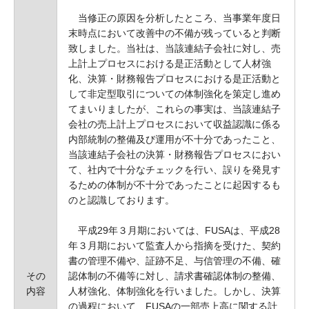
当修正の原因を分析したところ、当事業年度日
末時点において改善中の不備が残っていると判断
致しました。当社は、当該連結子会社に対し、売
上計上プロセスにおける是正活動として人材強
化、決算・財務報告プロセスにおける是正活動と
して非定型取引についての体制強化を策定し進め
てまいりましたが、これらの事実は、当該連結子
会社の売上計上プロセスにおいて収益認識に係る
内部統制の整備及び運用が不十分であったこと、
当該連結子会社の決算・財務報告プロセスにおい
て、社内で十分なチェックを行い、誤りを発見す
るための体制が不十分であったことに起因するも
のと認識しております。
平成29年３月期においては、FUSAは、平成28
年３月期において監査人から指摘を受けた、契約
書の管理不備や、証跡不足、与信管理の不備、確
その
認体制の不備等に対し、請求書確認体制の整備、
内容
人材強化、体制強化を行いました。しかし、決算
の過程において、FUSAの一部売上高に関する計