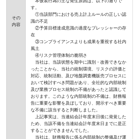
本仮装行為の主な発生原因は、以下の通りで
す。
①当該部門における売上計上ルールの正しい認
その
識の不足
内容
②予算目標達成意識の過度なプレッシャーの存
在
③コンプライアンスよりも成果を重視する社内
風土
④リスク管理体制の脆弱さ
当社は、当該状態を期中に識別・改善できなか
ったことから、当社の統制環境、リスクの評価と
対応、統制活動、及び地盤調査機販売プロセスに
おいて検討すべき問題があり、全社的な内部統制
及び業務プロセス統制の不備があったと認識して
おります。このような内部統制の不備は、財務報
告に重要な影響を及ぼしており、開示すべき重要
な不備に該当すると判断しました。
上記事実は、当連結会計年度末日後に発覚した
ため、当該不備を当連結会計年度末日までに是正
することができませんでした。
当社は、財務報告に係る内部統制の整備及び運