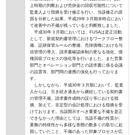
上時期の判断および売掛金の回収可能性について
監査人より指摘を受け修正を行い、当該修正の原
因を分析した結果、平成29年３月期末時点におい
て改善中の不備が残っていると判断致しました。
平成30年３月期においては、FUSAは是正活動
として、新規契約書管理におけるワークフロー整
備、証跡保管ルールの整備、売掛債権における与
信管理の導入、請求書確認体制の更なる強化、債
権回収プロセスの強化等を行いました。また営業
部門とオペレーション部門との請求書に係る会議
の設置等、部門間の連携の強化も行っておりま
す。
しかしながら、平成30年３月期において、監査
人からは、引き続き過去から継続している契約書
の管理不備、請求書作成時の誤り等における指
摘、加えて、非定型の会計処理における指摘を受
けております。当該開示すべき重要な不備を是正
できなかった理由としては、当該不備の性質が、
業務の特殊性から多様な形態の数多くの取引に起
因していたこと、不備のあった対象プロセスが広