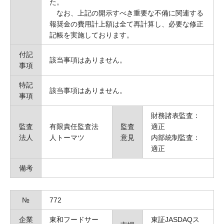
た。
なお、上記の開示すべき重要な不備に関連する
報奨金の費用計上額は全て再計算し、必要な修正
記帳を実施しております。
付記
該当事項はありません。
事項
特記
該当事項はありません。
事項
財務諸表監査：
監査
有限責任監査法
監査
適正
法人
人トーマツ
意見
内部統制監査：
適正
備考
№
772
企業
東和フードサー
東証JASDAQス