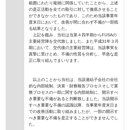
範囲にわたり複雑に関係していたことから、上述
の是正活動を全ての取引に対して徹底させること
ができなかったものであり、このため当該事業年
度末日において、改善が間に合わず不備が一部残
る結果となりました。
上記を鑑み、当社は当第４四半期からFUSAの
主要経営陣を交代致しました。また平成31年３月
期において、交代後の主要経営陣は、当該事実を
真摯に受けとめ、不備の性質を分析し、早急な是
正に取り組んでまいります。
以上のことから当社は、当該連結子会社の全社
的な内部統制、決算・財務報告プロセスそして業
務プロセスの一部に関する内部統制に、開示すべ
き重要な不備があると判断致しました。当該開示
すべき重要な不備の認識以降、当事業年度末日ま
での改善活動に取り組みましたが、一部の開示す
べき重要な不備を是正することができませんでし
た。