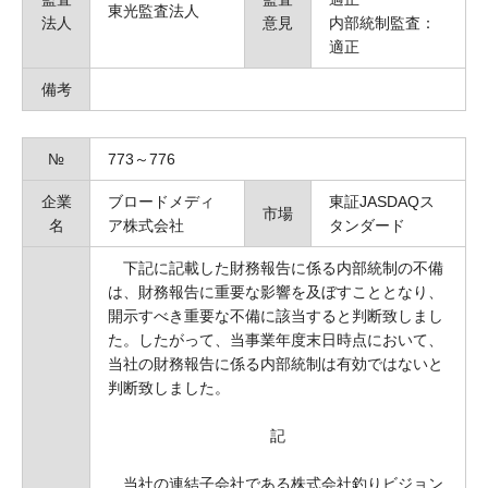
東光監査法人
法人
意見
内部統制監査：
適正
備考
№
773～776
企業
ブロードメディ
東証JASDAQス
市場
名
ア株式会社
タンダード
下記に記載した財務報告に係る内部統制の不備
は、財務報告に重要な影響を及ぼすこととなり、
開示すべき重要な不備に該当すると判断致しまし
た。したがって、当事業年度末日時点において、
当社の財務報告に係る内部統制は有効ではないと
判断致しました。
記
当社の連結子会社である株式会社釣りビジョン