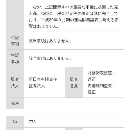
なお、上記開示すべき重要な不備に起因した売
上高、売掛金、税金勘定等の修正は既に完了して
おり、平成30年３月期の連結財務諸表に与える影
響はありません。
付記
該当事項はありません。
事項
特記
該当事項はありません。
事項
財務諸表監査：
監査
新日本有限責任
監査
適正
法人
監査法人
意見
内部統制監査：
適正
備考
№
778