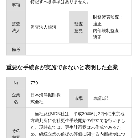
特記すべき事項はありません。
事項
財務諸表監査：
監査
監査
適正
監査法人銀河
法人
意見
内部統制監査：
適正
備考
重要な手続きが実施できないと表明した企業
№
779
企業
日本海洋掘削株
市場
東証1部
名
式会社
当社及びJDN社は、平成30年6月22日に東京地
方裁判所に会社更生手続開始の申立てを行いまし
た。現時点では、更生計画案は未作成であるた
その
め、継続企業の前提の評価に関する内部統制につ
内容