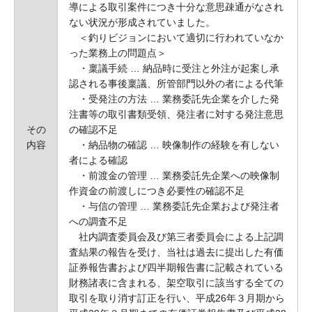
導による取引案件につき十分な意思疎通がなされ
ない状況が形成されていました。
＜釣りビジョンにおいて適切に行われていなか
った業務上の問題点＞
・稟議手続 … 納品時に受注と外注が起案し承
認される事後稟議、所管部門以外の者による代筆
・受発注の方法 … 業務委託先企業を介した発
注書等の取引書類受領、発注者に対する発注意思
その
の確認不足
内容
・納品物の確認 … 映像制作の経験を有しない
者による確認
・前渡金の管理 … 業務委託先企業への映像制
作資金の前渡しにつき必要性の確認不足
・与信の管理 … 業務委託先企業および発注者
への調査不足
社内調査委員会及び第三者委員会による上記調
査結果の報告を受け、当社は過去に提出した有価
証券報告書および四半期報告書に記載されている
財務諸表に含まれる、架空取引に該当する全ての
取引を取り消す訂正を行い、平成26年３月期から