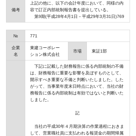
上記の他に、以下の会計年度において、同様の内
備考
容で訂正内部統制報告書を提出している。
第9期(平成28年4月1日－平成29年3月31日)769
№
771
企業
東建コーポレー
市場
東証1部
名
ション株式会社
下記に記載した財務報告に係る内部統制の不備
は、財務報告に重要な影響を及ぼすものとして、
開示すべき重要な不備と判断いたしました。した
がって、当事業年度末日時点において、当社の財
務報告に係る内部統制は有効ではないと判断いた
しました。
記
当社の平成30年４月期決算の作業過程におきま
して、営業職社員に支払われる報奨金の期間帰属