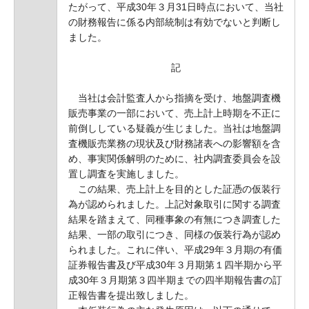
たがって、平成30年３月31日時点において、当社
の財務報告に係る内部統制は有効でないと判断し
ました。
記
当社は会計監査人から指摘を受け、地盤調査機
販売事業の一部において、売上計上時期を不正に
前倒ししている疑義が生じました。当社は地盤調
査機販売業務の現状及び財務諸表への影響額を含
め、事実関係解明のために、社内調査委員会を設
置し調査を実施しました。
この結果、売上計上を目的とした証憑の仮装行
為が認められました。上記対象取引に関する調査
結果を踏まえて、同種事象の有無につき調査した
結果、一部の取引につき、同様の仮装行為が認め
られました。これに伴い、平成29年３月期の有価
証券報告書及び平成30年３月期第１四半期から平
成30年３月期第３四半期までの四半期報告書の訂
正報告書を提出致しました。