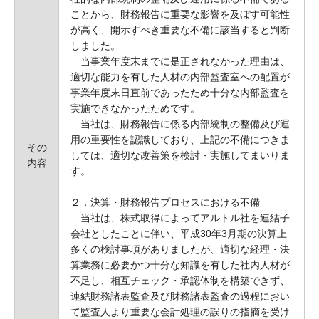
ことから、財務報告に重要な影響を及ぼす可能性
が高く、開示すべき重要な不備に該当すると判断
しました。
当事業年度末までに是正されなかった理由は、
適切な能力を有した人材の内部監査室への配置が
事業年度末日直前であったため十分な内部監査を
実施できなかったためです。
当社は、財務報告に係る内部統制の整備及び運
用の重要性を認識しており、上記の不備につきま
その
しては、適切な改善策を検討・実施してまいりま
内容
す。
２．決算・財務報告プロセスにおける不備
当社は、株式取得によってアルトル社を連結子
会社としたことに伴い、平成30年3月期の決算上
多くの検討事項がありましたが、適切な経理・決
算業務に必要かつ十分な知識を有した社内人材が
不足し、相互チェック・承認体制を構築できず、
連結財務諸表監査及び財務諸表監査の過程におい
て監査人より重要な会計処理の誤りの指摘を受け