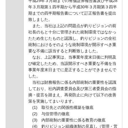
平成29年３月期までの有価証券報告書及び平成28
年３月期第１四半期から平成30年３月期第３四半
期までの四半期報告書について訂正報告書を提出
致しました。
また、当社は上記の問題点が釣りビジョンの前
社長のもと十分に管理された統制環境ではなかっ
たため生じたものと認識し、釣りビジョンの全社
統制におけるそのような統制環境が開示すべき重
要な不備に該当すると判断致しました。
なお、上記事実は、当事業年度末日後に判明及
び確定したため、当該開示すべき重要な不備を当
事業年度末日までに是正することができませんで
した。
当社は財務報告に係る内部統制の重要性を認識
しており、社内調査委員会及び第三者委員会の指
摘・提言を踏まえ、再発防止に向けて以下の改善
策を実施してまいります。
(1) 取引先との関係性構築を徹底
(2) 与信管理の徹底
(3) 内部統制の重要性に係る教育の徹底
(4) 釣りビジョン組織体制の見直し（管理・営