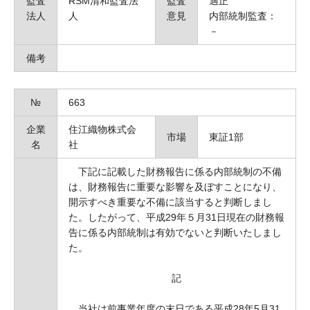
監査
RSM清和監査法
監査
適正
法人
人
意見
内部統制監査：
－
備考
№
663
企業
住江織物株式会
市場
東証1部
名
社
下記に記載した財務報告に係る内部統制の不備
は、財務報告に重要な影響を及ぼすことになり、
開示すべき重要な不備に該当すると判断しまし
た。したがって、平成29年５月31日現在の財務報
告に係る内部統制は有効でないと判断いたしまし
た。
記
当社は前事業年度の末日である平成28年5月31