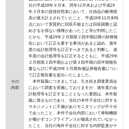
社の平成28年９月末、同年12月末および平成29
年３月末の貸借対照表において、仕掛品の帳簿残
高が過大計上されていたこと、平成28年12月末時
点において実質的に回収不能または回収困難と認
めざるを得ない債権があったこと等が判明したこ
とから、平成29年２月期第２四半期以降の財務報
告において訂正を要する事項があると認め、過年
度の会計処理等を訂正すべきであると判断し、過
年度の会計処理等を訂正するとともに、平成29年
２月期第２四半期および第３四半期の四半期報告
書ならびに平成29年２月期有価証券報告書につい
て訂正報告書を提出いたしました。
その
本件疑義につきましては、引き続き調査委員会
内容
において調査を実施しておりますが、過年度の会
計処理等を訂正することとなった要因は、本件疑
義に係るものであり、当社の本件子会社に対する
マネジメントに不備がありモニタリングが不十分
であったこと、本件子会社内部において牽制機能
が働かずコンプライアンスが徹底されていなかっ
たこと、当社の海外子会社に対する内部監査が十