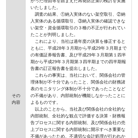
かった理由等を踏まえた再発防止策の検討を実施
いたしました。
調査の結果、①納入実体のない架空取引、②納
入実体のある循環取引、③納入実体の確認できな
い架空・資金循環取引の３種の不正が行われてい
たことが判明しました。
これにより、当社は過年度の決算を修正すると
ともに、平成28年３月期から平成29年３月期まで
の有価証券報告書、及び平成29年３月期第１四半
期から平成29年３月期第３四半期までの四半期報
告書の訂正報告書を提出しました。
これらの事実は、当社において、関係会社の管
理体制が不十分であったこと、関係会社の財務諸
表のモニタリング体制が不十分であったことなど
その
の不備があり、内部統制が機能しなかったことに
内容
よるものです。
以上のことから、当社及び関係会社の全社的な
内部統制、全社的な観点で評価する決算・財務報
告プロセスに関する内部統制、及び関係会社の売
上プロセスに関する内部統制に開示すべき重要な
不備があったため、不適切な会計処理が行われか