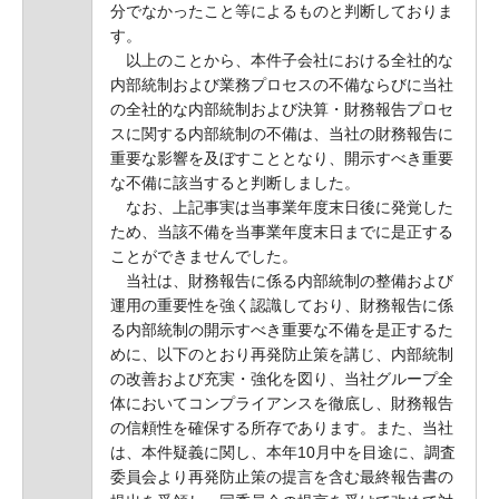
分でなかったこと等によるものと判断しておりま
す。
以上のことから、本件子会社における全社的な
内部統制および業務プロセスの不備ならびに当社
の全社的な内部統制および決算・財務報告プロセ
スに関する内部統制の不備は、当社の財務報告に
重要な影響を及ぼすこととなり、開示すべき重要
な不備に該当すると判断しました。
なお、上記事実は当事業年度末日後に発覚した
ため、当該不備を当事業年度末日までに是正する
ことができませんでした。
当社は、財務報告に係る内部統制の整備および
運用の重要性を強く認識しており、財務報告に係
る内部統制の開示すべき重要な不備を是正するた
めに、以下のとおり再発防止策を講じ、内部統制
の改善および充実・強化を図り、当社グループ全
体においてコンプライアンスを徹底し、財務報告
の信頼性を確保する所存であります。また、当社
は、本件疑義に関し、本年10月中を目途に、調査
委員会より再発防止策の提言を含む最終報告書の