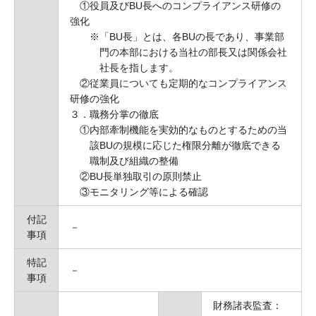
①役員及びBU長へのコンプライアンス研修の
強化
※「BU長」とは、各BUの長であり、事業部
門の本部における当社の部長又は関係会社
社長を指します。
②従業員についても定期的なコンプライアンス
研修の強化
３．職務分掌の徹底
①内部牽制機能を実効的なものとするための当
該BUの規模に応じた権限分離が徹底できる
職制及び組織の整備
②BU長単独取引の原則禁止
③モニタリング等による確認
付記
－
事項
特記
－
事項
財務諸表監査：