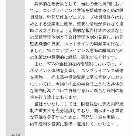
具体的な改善策として、当社の全社統制におい
ては、コンプライアンス意識を醸成するための役
員研修、幹部研修並びにグループ社員研修をはじ
めとする企業風土改革、重要な情報が漏れなく適
時に改善されるよう定期的な報告様式の改善など
の業績管理体制と子会社管理体制の見直し、内部
監査機能の充実、ホットラインの周知等を行ない
ました。特にコンプライアンス意識の醸成のため
の施策は中長期的に継続し実施する方針です。
また、STAの全社的な内部統制においては、マ
ネジメント体制を見直し、コンプライアンス研修
を実施し、売上高や棚卸資産に至る業務プロセス
については、今回の不正の再発防止となる具体的
な統制行為について再検討を行い新たな統制の整
備を行う途上にあります。
当社といたしましては、財務報告に係る内部統
制の重要性を充分認識しており、開示すべき重要
な不備を是正するために、再発防止策を実施し、
内部統制を着実に整備・運用してまいります 。
付記