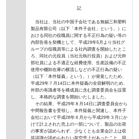
記
当社は、当社の中国子会社である無錫三和塑料
製品有限公司（以下「本件子会社」という。）に
おける同社の役職員に関する不正行為の疑い等の
内部告発を契機として、平成29年5月より当社グ
ループの役職員等による社内調査を開始したとこ
ろ、同社の元役員（当社元執行役員）および元幹
部社員による不適正な経費使用、生産設備の不正
使用や棚卸在庫の横流しなどの不正行為の疑い
（以下「本件疑義」という。）が発覚したため、
平成29年７月14日に本件疑義の全容解明のため、
外部の有識者等を構成員に含む調査委員会を設置
し、本格的な調査を開始いたしました。
その結果、平成29年８月14日に調査委員会から
中間報告書を受領し、本件疑義と関連し、本件子
会社において平成28年６月から平成29年３月にか
けて計上された売上の一部について、製品の出荷
の事実が認められず、少なくとも企業会計上は収
益認識が認められない架空売上があったこと、同