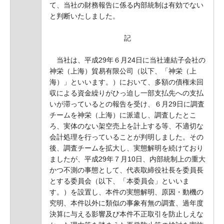
て、当社の財務報告に係る内部統制は有効でない
と判断いたしました。
記
当社は、平成29年６月24日に当社連結子会社の
神栄（上海）貿易有限公司（以下、「神栄（上
海）」といいます。）において、多額の債権未回
収による資金繰りがひっ迫し一部支払先への支払
いが滞っているとの報告を受け、６月29日に調査
チームを神栄（上海）に派遣し、調査したとこ
ろ、実体のない架空売上を計上する等、不適切な
会計処理を行っていることが判明しました。その
後、調査チームを拡大し、実態解明を続けており
ましたが、平成29年７月10日、内部統制上の重大
かつ不測の事態として、代表取締役社長を委員長
とする委員会（以下、「本委員会」といいま
す。）を設置し、本件の実態解明、原因・動機の
究明、本件以外に類似の事象有無の調査、過年度
決算に与える影響及び本件不正取引を防止しえな