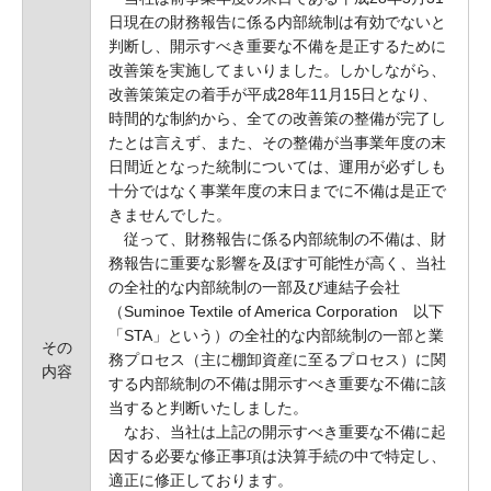
日現在の財務報告に係る内部統制は有効でないと
判断し、開示すべき重要な不備を是正するために
改善策を実施してまいりました。しかしながら、
改善策策定の着手が平成28年11月15日となり、
時間的な制約から、全ての改善策の整備が完了し
たとは言えず、また、その整備が当事業年度の末
日間近となった統制については、運用が必ずしも
十分ではなく事業年度の末日までに不備は是正で
きませんでした。
従って、財務報告に係る内部統制の不備は、財
務報告に重要な影響を及ぼす可能性が高く、当社
の全社的な内部統制の一部及び連結子会社
（Suminoe Textile of America Corporation 以下
「STA」という）の全社的な内部統制の一部と業
その
務プロセス（主に棚卸資産に至るプロセス）に関
内容
する内部統制の不備は開示すべき重要な不備に該
当すると判断いたしました。
なお、当社は上記の開示すべき重要な不備に起
因する必要な修正事項は決算手続の中で特定し、
適正に修正しております。