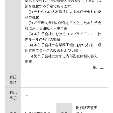
提出を受領し、同委員会の提言を受けて改めて対
策を強化する予定であります。
(1) 当社からの人材派遣による本件子会社の統
制の強化
(2) 相互牽制機能の強化を目的とした本件子会
社における組織・人事再編
(3) 本件子会社におけるコンプライアンス・社
内ルールの順守の徹底
(4) 本件子会社の各業務工程における決裁・運
用管理プロセスの改善および明瞭化
(5) 海外子会社に対する内部監査体制の強化・
拡充
以 上
付記
－
事項
特記
－
事項
財務諸表監査：