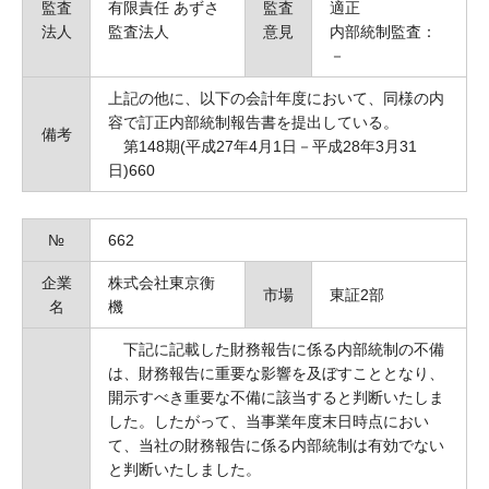
監査
有限責任 あずさ
監査
適正
法人
監査法人
意見
内部統制監査：
－
上記の他に、以下の会計年度において、同様の内
容で訂正内部統制報告書を提出している。
備考
第148期(平成27年4月1日－平成28年3月31
日)660
№
662
企業
株式会社東京衡
市場
東証2部
名
機
下記に記載した財務報告に係る内部統制の不備
は、財務報告に重要な影響を及ぼすこととなり、
開示すべき重要な不備に該当すると判断いたしま
した。したがって、当事業年度末日時点におい
て、当社の財務報告に係る内部統制は有効でない
と判断いたしました。