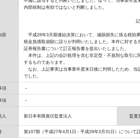
不備に該当すると判断いたしました。従って、当事業年度
内部統制は有効ではないと判断しました。
内容
平成28年3月期連結決算において、減損損失に係る税効
税金負債取崩額に誤りが判明いたしました。本件に対する当
証券報告書について訂正報告書を提出いたしました。
本件は、上記の会計処理を含む非定型・不規則な取引に関
するものであります。
なお、上記事実は当事業年度末日後に判明したため、当該
でした。
事項
－
事項
－
法人
新日本有限責任監査法人
監査
考
第107期（平成27年4月1日 ‐ 平成28年3月31日）につ