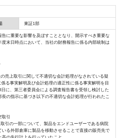
場
東証1部
告に重要な影響を及ぼすこととなり、開示すべき重要な
年度末日時点において、当社の財務報告に係る内部統制は
記
社の売上取引に関して不適切な会計処理がなされている疑
義に係る事実解明及び会計処理の適正性に係る事実解明を目
23日に、第三者委員会による調査報告書を受領し検討した
部長の指示に基づき以下の不適切な会計処理が行われたこ
空取引
上取引の一部について、製品をエンドユーザーである病院
ている外部倉庫に製品を移動させることで直接の販売先で
上高の先行計上を行っていたこと。