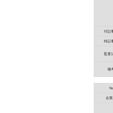
付記
特記
監査
備
№
企業