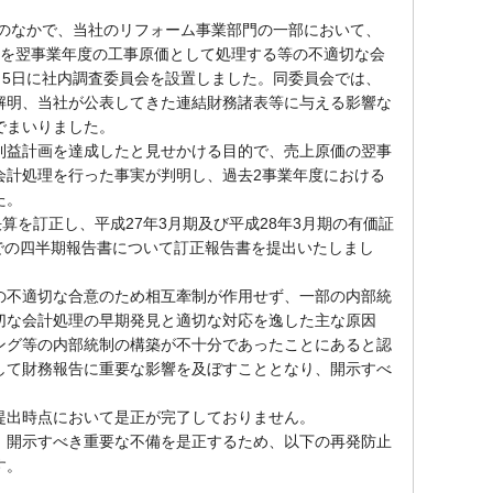
きのなかで、当社のリフォーム事業部門の一部において、
価を翌事業年度の工事原価として処理する等の不適切な会
月5日に社内調査委員会を設置しました。同委員会では、
解明、当社が公表してきた連結財務諸表等に与える影響な
でまいりました。
益計画を達成したと見せかける目的で、売上原価の翌事
会計処理を行った事実が判明し、過去2事業年度における
た。
を訂正し、平成27年3月期及び平成28年3月期の有価証
までの四半期報告書について訂正報告書を提出いたしまし
不適切な合意のため相互牽制が作用せず、一部の内部統
切な会計処理の早期発見と適切な対応を逸した主な原因
ング等の内部統制の構築が不十分であったことにあると認
して財務報告に重要な影響を及ぼすこととなり、開示すべ
出時点において是正が完了しておりません。
開示すべき重要な不備を是正するため、以下の再発防止
す。