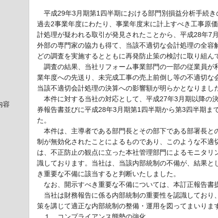
平成29年3月期第1四半期における部門別損益分析手続
過去2事業年度にわたり、事業年度末に計上すべき工事原
計処理が疑われる取引が発見されたことから、平成28年7
外部の専門家の協力も得て、当該不適切な会計処理の全容
どの調査を実施するとともに再発防止策の検討に取り組ん
調査の結果、当社リフォーム事業部門の一部の従業員が利
業年度への先送り、未完成工事の売上前倒し等の不適切な
当該不適切会計処理の決算への影響額が明らかとなりまし
本件に対する当社の対応として、平成27年3月期以降の決算
内容
券報告書並びに平成28年3月期第1四半期から第3四半期
た。
本件は、主導者である部門長とその部下である部署長との
制が無効化されたことによるものであり、このような不適
は、不正防止の観点に立った本社管理部門によるモニタリ
識しております。当社は、当該内部統制の不備が、結果と
き重要な不備に該当すると判断いたしました。
なお、開示すべき重要な不備については、本訂正報告書提
当社は財務報告に係る内部統制の重要性を認識しており、
策を講じて適正な内部統制の整備・運用を図ってまいりま
１．コンプライアンス態勢の強化