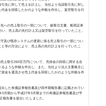
引先に対して売上を計上し、当社より当該取引先に対し
上代金を回収したかのような外観を作出し、架空取引を行
引先への売上取引の一部について、顧客注文書、船荷証券
偽造等を行い、売上高の先行計上又は架空取引を行っていたこと。
保守及び既存システムの更新に係る売上取引の一部につい
こと等の方法により、売上高の先行計上を行っていたこ
売上取引260百万円について、売掛金の回収に関する合
いるような外観を作出し、また、当社より法人主要株主に
で資金を還流させ売上代金を回収したかのような外観を作
出した有価証券報告書及び四半期報告書に記載されてい
年3月期から平成27年3月期までの有価証券報告書及び平
訂正報告書を提出いたしました。