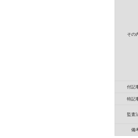
その
付記
特記
監査
備