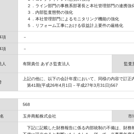
２．ライン部門の事務系部署長と本社管理部門の連携強
３．内部監査態勢の強化
４．本社管理部門によるモニタリング機能の強化
５．リフォーム工事における収益計上要件の厳格化
事項
－
事項
－
法人
有限責任 あずさ監査法人
監査
上記の他に、以下の会計年度において、同様の内容で訂正
考
第41期(平成26年4月1日－平成27年3月31日)567
568
名
玉井商船株式会社
市
下記に記載した財務報告に係る内部統制の不備は、財務報