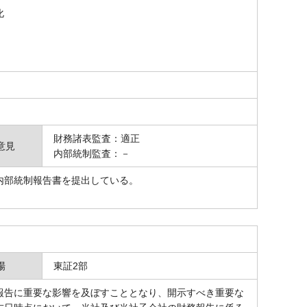
化
財務諸表監査：適正
意見
内部統制監査：－
内部統制報告書を提出している。
場
東証2部
告に重要な影響を及ぼすこととなり、開示すべき重要な