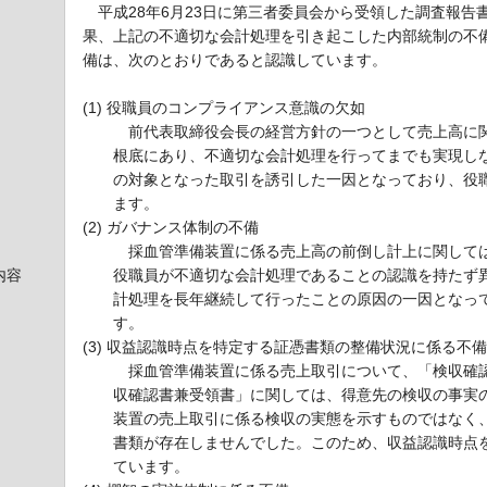
平成28年6月23日に第三者委員会から受領した調査報告
果、上記の不適切な会計処理を引き起こした内部統制の不
備は、次のとおりであると認識しています。
(1) 役職員のコンプライアンス意識の欠如
前代表取締役会長の経営方針の一つとして売上高に関
根底にあり、不適切な会計処理を行ってまでも実現し
の対象となった取引を誘引した一因となっており、役
ます。
(2) ガバナンス体制の不備
採血管準備装置に係る売上高の前倒し計上に関しては
内容
役職員が不適切な会計処理であることの認識を持たず
計処理を長年継続して行ったことの原因の一因となっ
す。
(3) 収益認識時点を特定する証憑書類の整備状況に係る不備
採血管準備装置に係る売上取引について、「検収確認
収確認書兼受領書」に関しては、得意先の検収の事実
装置の売上取引に係る検収の実態を示すものではなく
書類が存在しませんでした。このため、収益認識時点
ています。