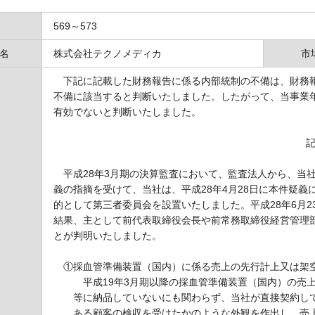
569～573
名
株式会社テクノメディカ
市
下記に記載した財務報告に係る内部統制の不備は、財務報
不備に該当すると判断いたしました。したがって、当事業
有効でないと判断いたしました。
平成28年3月期の決算監査において、監査法人から、当
義の指摘を受けて、当社は、平成28年4月28日に本件疑
的として第三者委員会を設置いたしました。平成28年6月
結果、主として前代表取締役会長や前常務取締役経営管理
とが判明いたしました。
①採血管準備装置（国内）に係る売上の先行計上又は架
平成19年3月期以降の採血管準備装置（国内）の売
等に納品していないにも関わらず、当社が直接契約し
ある顧客の検収を受けたかのような外観を作出し、売