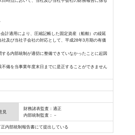
末日時点において、当社及び当社子会社の財務報告に係る
記
果会計適用により、圧縮記帳した固定資産（船舶）の繰延
社及び当社子会社の対応として、平成28年3月期の有価
する内部統制が適切に整備できていなかったことに起因
不備を当事業年度末日までに是正することができません
財務諸表監査：適正
意見
内部統制監査：－
いて訂正内部統制報告書にて提出している