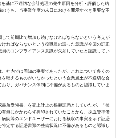
書を基に不適切な会計処理の発生原因を分析・評価した結
備のうち、当事業年度の末日における開示すべき重要な不
して前期比で増加し続けなければならないという考えが
なければならないという役職員の誤った意識が今回の訂正
職員のコンプライアンス意識が欠如していたと認識してい
、社内では周知の事実であったが、これについて多くの
異を唱えるものがいなかったという企業風土が不適切な会
ており、ガバナンス体制に不備があるものと認識していま
書兼受領書」を売上計上の根拠証憑としていたが、「検
の有無にかかわらず押印されていたことから、採血管準備
、病院等のエンドユーザーにおける検収の事実を示す証憑
を特定する証憑書類の整備状況に不備があるものと認識し