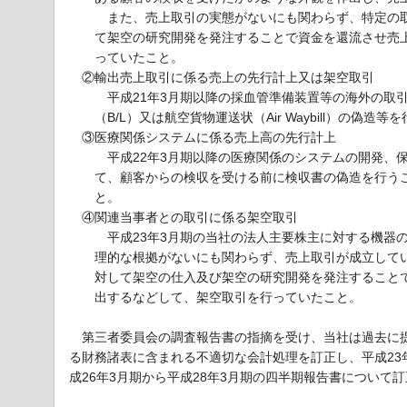
また、売上取引の実態がないにも関わらず、特定の取
て架空の研究開発を発注することで資金を還流させ売
っていたこと。
②輸出売上取引に係る売上の先行計上又は架空取引
平成21年3月期以降の採血管準備装置等の海外の取
（B/L）又は航空貨物運送状（Air Waybill）の
③医療関係システムに係る売上高の先行計上
平成22年3月期以降の医療関係のシステムの開発、
て、顧客からの検収を受ける前に検収書の偽造を行う
と。
④関連当事者との取引に係る架空取引
平成23年3月期の当社の法人主要株主に対する機器の
理的な根拠がないにも関わらず、売上取引が成立して
対して架空の仕入及び架空の研究開発を発注すること
出するなどして、架空取引を行っていたこと。
第三者委員会の調査報告書の指摘を受け、当社は過去に提
る財務諸表に含まれる不適切な会計処理を訂正し、平成23
成26年3月期から平成28年3月期の四半期報告書について