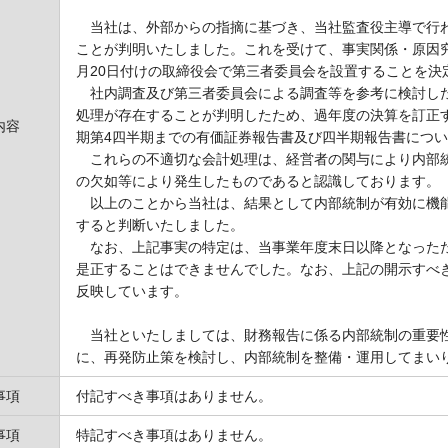
当社は、外部からの指摘に基づき、当社監査役主導で行わ
ことが判明いたしました。これを受けて、事実関係・原因究
月20日付けの取締役会で第三者委員会を設置することを決
社内調査及び第三者委員会による調査等を参考に検討した
処理が存在することが判明したため、過年度の決算を訂正する
内容
期第4四半期までの有価証券報告書及び四半期報告書につ
これらの不適切な会計処理は、経営者の関与により内部統
の欠如等により発生したものであると認識しております。
以上のことから当社は、結果として内部統制が有効に機能
すると判断いたしました。
なお、上記事実の特定は、当事業年度末日以降となったた
是正することはできませんでした。なお、上記の開示すべ
反映しています。
当社といたしましては、財務報告に係る内部統制の重要性
に、再発防止策を検討し、内部統制を整備・運用してまい
事項
付記すべき事項はありません。
事項
特記すべき事項はありません。