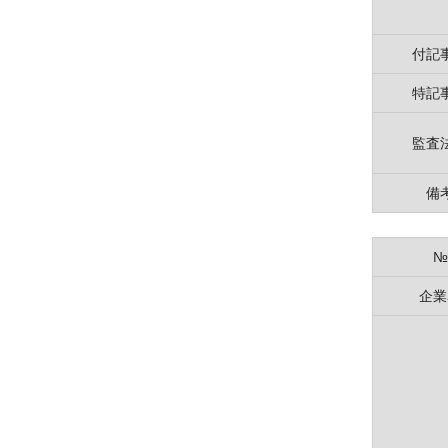
付記
特記
監査
備
№
企業