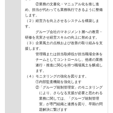
②業務の文書化・マニュアル化を推し進
め、担当が代わっても業務執行できるように整備
します。
（２）経営力を向上させるシステムを構築しま
す。
グループ会社のマネジメント層への教育・
研修を充実させ経営スキルの向上に努めます。
（３）企業風土の点検および改善の取り組みを支
援します。
管理職または担当取締役が担当職場全体を
チームとしてコントロールし、他者の業務
遂行・推進に関心を持つ職場風土を醸成し
ます。
（４）モニタリングの強化を図ります。
①内部監査機能を強化します
②「グループ統制管理室」のモニタリング
により、さらなる支援が必要と思われる
業務に関しては、「グループ統制管理
室」が専門組織と連携を図り、早期の問
題解決に繋げます