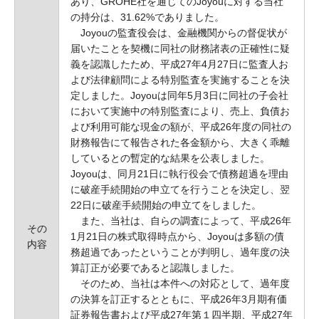
あり、GROHE社を通じてのJoyouに対する当社
の持分は、31.62%でありました。
Joyouの監査役会は、金融機関からの督促状が
届いたことを契機に同社の財務諸表の正確性に疑
義を認識したため、平成27年4月27日に監査人お
よび法律顧問による特別監査を実施することを決
定しました。Joyouは同年5月3日に同社の子会社
において実施中の特別監査により、売上、負債お
よび利用可能な現金の額が、平成26年度の同社の
財務報告にて報告された各金額から、大きく乖離
しているとの暫定的な結果を公表しました。
Joyouは、同月21日に執行役会で債務超過を理由
に破産手続開始の申立てを行うことを決定し、翌
22日に破産手続開始の申立てをしました。
また、当社は、自らの調査によって、平成26年
その
1月21日の株式取得時点から、Joyouは多額の債
内容
務超過であったということが判明し、過年度の決
算訂正が必要であると認識しました。
そのため、当社は本件への対応として、過年度
の決算を訂正するとともに、平成26年3月期有価
証券報告書および平成27年第１四半期、平成27年