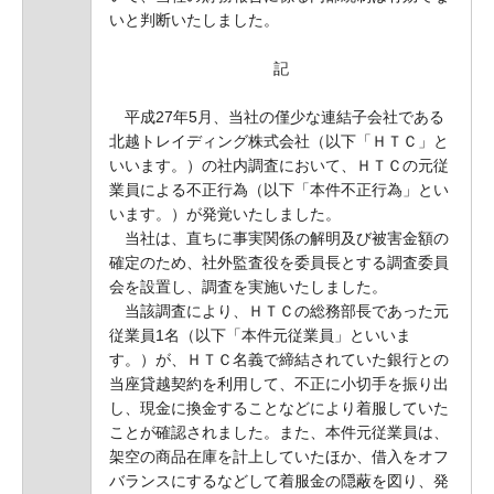
いと判断いたしました。
記
平成27年5月、当社の僅少な連結子会社である
北越トレイディング株式会社（以下「ＨＴＣ」と
いいます。）の社内調査において、ＨＴＣの元従
業員による不正行為（以下「本件不正行為」とい
います。）が発覚いたしました。
当社は、直ちに事実関係の解明及び被害金額の
確定のため、社外監査役を委員長とする調査委員
会を設置し、調査を実施いたしました。
当該調査により、ＨＴＣの総務部長であった元
従業員1名（以下「本件元従業員」といいま
す。）が、ＨＴＣ名義で締結されていた銀行との
当座貸越契約を利用して、不正に小切手を振り出
し、現金に換金することなどにより着服していた
ことが確認されました。また、本件元従業員は、
架空の商品在庫を計上していたほか、借入をオフ
バランスにするなどして着服金の隠蔽を図り、発