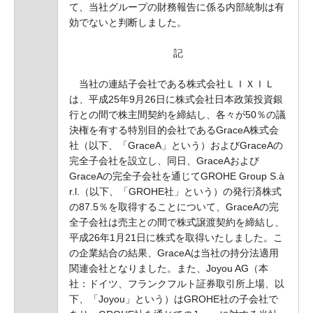
て、当社グループの財務報告に係る内部統制は有
効でないと判断しました。
記
当社の連結子会社である株式会社ＬＩＸＩＬ
は、平成25年9月26日に株式会社日本政策投資銀
行との間で株主間契約を締結し、各々が50％の議
決権を有する特別目的会社であるGraceA株式会
社（以下、「GraceA」という）およびGraceAの
完全子会社を設立し、同日、GraceAおよび
GraceAの完全子会社を通じてGROHE Group S.à
r.l.（以下、「GROHE社」という）の発行済株式
の87.5％を取得することについて、GraceAの完
全子会社は売主との間で株式譲渡契約を締結し、
平成26年1月21日に株式を取得いたしました。こ
の企業結合の結果、GraceAは当社の持分法適用
関連会社となりました。また、Joyou AG（本
社：ドイツ、フランクフルト証券取引所上場、以
下、「Joyou」という）はGROHE社の子会社で