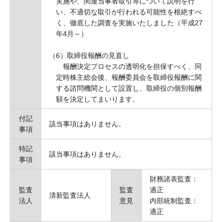
実施や、関連当事者取引等について説明を行
い、不適切な取引が行われる可能性を根絶すべ
く、徹底した調査を実施いたしました（平成27
年4月～）
（6）取締役報酬の見直し
報酬決定プロセスの透明化を担保すべく、同
定時株主総会後、報酬委員会を取締役報酬に関
する諮問機関として設置し、取締役の個別報酬
額を決定してまいります。
付記
該当事項はありません。
事項
特記
該当事項はありません。
事項
財務諸表監査：
監査
監査
適正
清新監査法人
法人
意見
内部統制監査：
適正