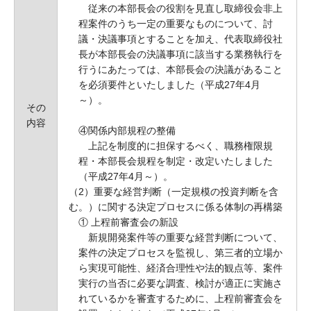
従来の本部長会の役割を見直し取締役会非上
程案件のうち一定の重要なものについて、討
議・決議事項とすることを加え、代表取締役社
長が本部長会の決議事項に該当する業務執行を
行うにあたっては、本部長会の決議があること
を必須要件といたしました（平成27年4月
～）。
その
内容
④関係内部規程の整備
上記を制度的に担保するべく、職務権限規
程・本部長会規程を制定・改定いたしました
（平成27年4月～）。
（2）重要な経営判断（一定規模の投資判断を含
む。）に関する決定プロセスに係る体制の再構築
① 上程前審査会の新設
新規開発案件等の重要な経営判断について、
案件の決定プロセスを監視し、第三者的立場か
ら実現可能性、経済合理性や法的観点等、案件
実行の当否に必要な調査、検討が適正に実施さ
れているかを審査するために、上程前審査会を