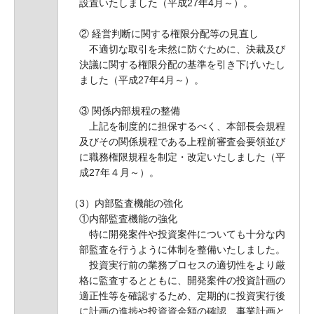
設置いたしました（平成27年4月～）。
② 経営判断に関する権限分配等の見直し
不適切な取引を未然に防ぐために、決裁及び
決議に関する権限分配の基準を引き下げいたし
ました（平成27年4月～）。
③ 関係内部規程の整備
上記を制度的に担保するべく、本部長会規程
及びその関係規程である上程前審査会要領並び
に職務権限規程を制定・改定いたしました（平
成27年４月～）。
（3）内部監査機能の強化
①内部監査機能の強化
特に開発案件や投資案件についても十分な内
部監査を行うように体制を整備いたしました。
投資実行前の業務プロセスの適切性をより厳
格に監査するとともに、開発案件の投資計画の
適正性等を確認するため、定期的に投資実行後
に計画の進捗や投資資金額の確認、事業計画と