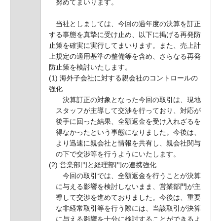
努めてまいります。
当社としましては、今回の過年度の決算を訂正
する事態を真摯に受け止め、以下に掲げる再発防
止策を確実に実行してまいります。また、売上計
上規定の適用基準の整備等を含め、さらなる再発
防止策を検討いたします。
(1) 海外子会社に対する親会社のコントロールの
強化
決算訂正の対象となった今回の取引は、現地
スタッフが主導して交渉を行っており、対応が
後手に回った結果、全額返金を受け入れざるを
得なかったという事態になりました。今後は、
より迅速に親会社と情報を共有し、親会社関与
の下で交渉等を行うようにいたします。
(2) 営業部門と経理部門の連携強化
今回の取引では、全額返金を行うことが決算
に与える影響を検討しないまま、営業部門が主
導して交渉を進めておりました。今後は、重要
な非経常取引等を行う際には、当該取引が決算
に与える影響を十分に検討することができるよ