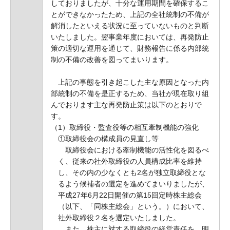
しておりましたが、十分な運用期間を確保するこ
とができなかったため、上記の全社統制の不備が
解消したといえる状況に至っていないものと判断
いたしました。翌事業年度においては、再発防止
策の適切な運用を通じて、財務報告に係る内部統
制の不備の改善を図ってまいります。
上記の事態を引き起こした主な原因となった内
部統制の不備を是正するため、当社が現在取り組
んでおります主な再発防止策は以下のとおりで
す。
（1）取締役・監査役等の相互牽制機能の強化
①取締役会の構成員の見直し等
取締役会における牽制機能の活性化を図るべ
く、従来の社外取締役の人員構成比率を維持
し、その内の少なくとも2名が独立取締役とな
るよう候補者の選定を進めてまいりましたが、
平成27年6月22日開催の第15回定時株主総会
（以下、「同株主総会」という。）において、
社外取締役２名を選定いたしました。
また、株主に対する取締役の経営責任を、明