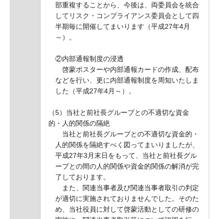
部重複することから、今後は、両委員会を統合
してリスク・コンプライアンス委員会として四
半期毎に開催してまいります（平成27年4月
～）。
②内部通報制度の浸透
啓蒙ポスターや内部通報カードの作成、配布
などを行い、更に内部通報制度を周知いたしま
した（平成27年4月～）。
（5）当社と前社長グループとの不適切な資金
的・人的関係の隔絶
当社と前社長グループとの不適切な資金的・
人的関係を隔絶すべく図ってまいりましたが、
平成27年3月末日をもって、当社と前社長グル
ープとの間の人的関係や資金的関係の解消が完
了しております。
また、関連当事者及び関連当事者取引の判定
が適切に実施されておりませんでした。そのた
め、当社役員に対して啓蒙活動としての研修の