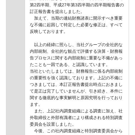
第2四半期、平成27年第3四半期の四半期報告書の
訂正報告書を提出しました。
加えて、当期の連結財務諸表に開示すべき重要
な不備に起因して特定した必要な修正は、すべて
反映しております。
以上の経緯に照らし、当社グループの全社的な
内部統制、全社的な観点で評価する決算・財務報
告プロセスに関する内部統制に重要な不備があっ
たことも一因である、と認識しています。
当社といたしましては、財務報告に係る内部統制
の重要性を強く認識しております。上記の不備に
つきましては、本訂正報告書提出時点におきまし
て是正は完了していませんが、引き続き、本件に
関する徹底的な事実解明と原因究明を行っており
ます。
また、上記社内調査組織による調査に加え、社
外取締役と外部有識者により構成される特別調査
委員会を設置しました。
今後、この社内調査組織と特別調査委員会から