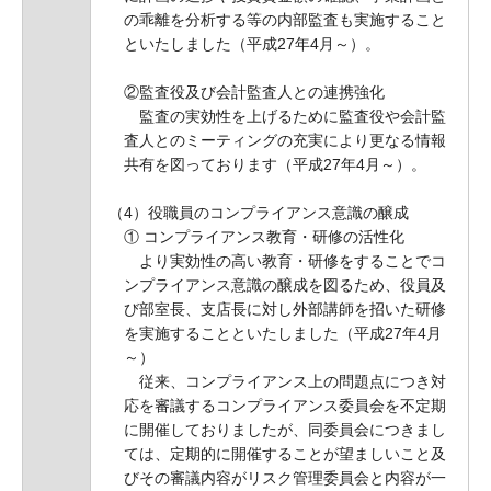
の乖離を分析する等の内部監査も実施すること
といたしました（平成27年4月～）。
②監査役及び会計監査人との連携強化
監査の実効性を上げるために監査役や会計監
査人とのミーティングの充実により更なる情報
共有を図っております（平成27年4月～）。
（4）役職員のコンプライアンス意識の醸成
① コンプライアンス教育・研修の活性化
より実効性の高い教育・研修をすることでコ
ンプライアンス意識の醸成を図るため、役員及
び部室長、支店長に対し外部講師を招いた研修
を実施することといたしました（平成27年4月
～）
従来、コンプライアンス上の問題点につき対
応を審議するコンプライアンス委員会を不定期
に開催しておりましたが、同委員会につきまし
ては、定期的に開催することが望ましいこと及
びその審議内容がリスク管理委員会と内容が一