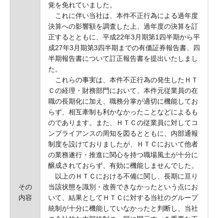
覚を免れていました。
これに伴い当社は、本件不正行為による過年度
決算への影響額を調査した上、過年度の決算を訂
正するとともに、平成22年3月期第1四半期から平
成27年3月期第3四半期までの有価証券報告書、四
半期報告書について訂正報告書を提出いたしまし
た。
これらの事実は、本件不正行為の発生したＨＴ
Ｃの経理・財務部門において、本件元従業員の在
職の長期化に加え、職務分掌が適切に機能してお
らず、相互牽制も利かなかったことなどによるも
のであります。また、ＨＴＣの従業員に対してコ
ンプライアンスの周知を図るとともに、内部通報
制度を設けておりましたが、ＨＴＣにおいて他者
の業務遂行・推進に関心を持つ職場風土が十分に
醸成されておらず、有効に機能しませんでした。
以上のＨＴＣにおける不備に関し、長期に亘り
その
当該状態を識別・改善できなかったという点にお
内容
いて、結果としてＨＴＣに対する当社のグループ
統制が十分に機能していなかったと判断し、当社