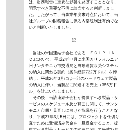
は、財務報告に重要な影響を及ぼすこととなり、
開示すべき重要な不備に該当すると判断しまし
た。したがって、当事業年度末時点において、当
社グループの財務報告に係る内部統制は有効でな
いと判断いたしました。
記
当社の米国連結子会社であるＬＥＣＩＰ ＩＮ
Ｃ.において、平成24年7月に米国カリフォルニア
州サンタモニカ市交通局と自動運賃収受システム
の納入に関わる契約（案件総額722万ドル）を締
結し、平成26年3月には一部のハードウェア製品
の納入に伴い、当製品に関連する売上（356万ド
ル）を計上いたしました。
その後、当該連結子会社が提供すべき製品・サ
ービスのスケジュール及び範囲に関して、サンタ
モニカ市側と見直しに向けた協議を行うこととな
り、平成27年3月5日には、プロジェクトを仕切り
直すために受領済み代金を一旦返金すること、提
供すべき製品・サービスの範囲に関して平成27年