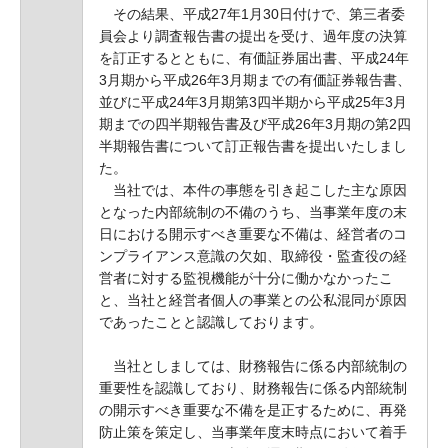
その結果、平成27年1月30日付けで、第三者委
員会より調査報告書の提出を受け、過年度の決算
を訂正するとともに、有価証券届出書、平成24年
3月期から平成26年3月期までの有価証券報告書、
並びに平成24年3月期第3四半期から平成25年3月
期までの四半期報告書及び平成26年3月期の第2四
半期報告書について訂正報告書を提出いたしまし
た。
当社では、本件の事態を引き起こした主な原因
となった内部統制の不備のうち、当事業年度の末
日における開示すべき重要な不備は、経営者のコ
ンプライアンス意識の欠如、取締役・監査役の経
営者に対する監視機能が十分に働かなかったこ
と、当社と経営者個人の事業との公私混同が原因
であったことと認識しております。
当社としましては、財務報告に係る内部統制の
重要性を認識しており、財務報告に係る内部統制
の開示すべき重要な不備を是正するために、再発
防止策を策定し、当事業年度末時点において着手