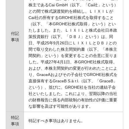
株主であるCai GmbH（以下、「Cai社」という）
との間で株式譲渡契約を締結し、ＬＩＸＩＬが
Cai社の所有するGROHE社株式を取得すること
（以下、「本GROHE社株式取得」という）とい
たしました。また、ＬＩＸＩＬと株式会社日本政
付記
策投資銀行（以下、「ＤＢＪ」という）は、同
事項
日、平成25年9月26日にＬＩＸＩＬとＤＢＪとの
間で取り交わした株主間契約書（以下、「本株主
間契約」という）を変更することの合意に至りま
した。平成27年4月1日、本GROHE社株式取得、
および、本株主間契約の変更が行われたことによ
り、GraceAおよびその子会社でGROHE社株式を
直接保有するGraceB S.à r.l.（以下、「GraceB」
という）、並びに、GROHE社を当社の連結子会
社といたしました。これにより、翌期以降の当社
の財務報告に係る内部統制の有効性の評価に重要
な影響を及ぼす可能性があります。
特記
特記すべき事項はありません。
事項