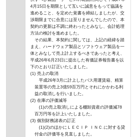
4月15日を期限として互いに誠意をもって協議を
進めること、を定めた覚書を締結しましたが、交
渉期限までに合意には至りませんでしたので、本
契約の更新は不調に終わったとみなし、会計処理
方法の検討を進めました。
その結果、本契約に関しては、上記の経緯を踏
まえ、ハードウェア製品とソフトウェア製品を一
体とみなして売上計上するべきであったと考え、
平成26年6月23日に提出した有価証券報告書を以
下のとおり訂正いたしました。
(1) 売上の取消
平成26年3月に計上したバス用運賃箱、精算
装置等の売上3億59百万円とそれにかかわる利
益の取消しを行いました。
(2) 在庫の評価減等
(1)の売上取消しによる棚卸資産の評価減78
百万円等を計上いたしました。
(3) 個別財務諸表の訂正
(1)(2)のほかにＬＥＣＩＰ ＩＮＣ.に対する貸
付金の評価等を見直しました。