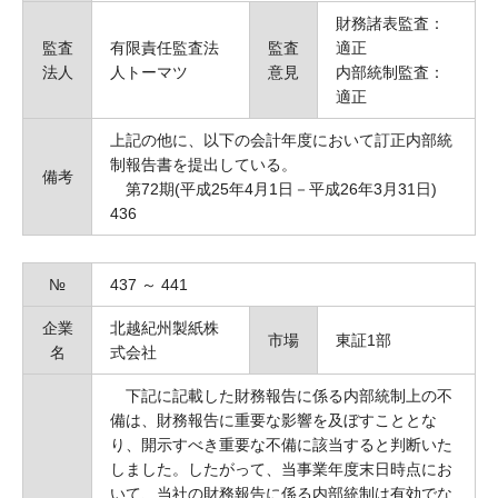
財務諸表監査：
監査
有限責任監査法
監査
適正
法人
人トーマツ
意見
内部統制監査：
適正
上記の他に、以下の会計年度において訂正内部統
制報告書を提出している。
備考
第72期(平成25年4月1日－平成26年3月31日)
436
№
437 ～ 441
企業
北越紀州製紙株
市場
東証1部
名
式会社
下記に記載した財務報告に係る内部統制上の不
備は、財務報告に重要な影響を及ぼすこととな
り、開示すべき重要な不備に該当すると判断いた
しました。したがって、当事業年度末日時点にお
いて、当社の財務報告に係る内部統制は有効でな