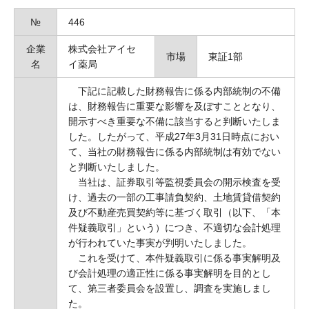
№
446
企業
株式会社アイセ
市場
東証1部
名
イ薬局
下記に記載した財務報告に係る内部統制の不備
は、財務報告に重要な影響を及ぼすこととなり、
開示すべき重要な不備に該当すると判断いたしま
した。したがって、平成27年3月31日時点におい
て、当社の財務報告に係る内部統制は有効でない
と判断いたしました。
当社は、証券取引等監視委員会の開示検査を受
け、過去の一部の工事請負契約、土地賃貸借契約
及び不動産売買契約等に基づく取引（以下、「本
件疑義取引」という）につき、不適切な会計処理
が行われていた事実が判明いたしました。
これを受けて、本件疑義取引に係る事実解明及
び会計処理の適正性に係る事実解明を目的とし
て、第三者委員会を設置し、調査を実施しまし
た。