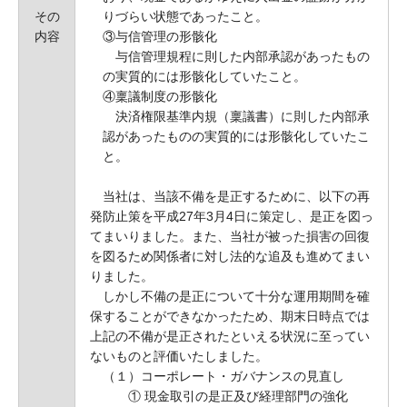
その
りづらい状態であったこと。
内容
③与信管理の形骸化
与信管理規程に則した内部承認があったもの
の実質的には形骸化していたこと。
④稟議制度の形骸化
決済権限基準内規（稟議書）に則した内部承
認があったものの実質的には形骸化していたこ
と。
当社は、当該不備を是正するために、以下の再
発防止策を平成27年3月4日に策定し、是正を図っ
てまいりました。また、当社が被った損害の回復
を図るため関係者に対し法的な追及も進めてまい
りました。
しかし不備の是正について十分な運用期間を確
保することができなかったため、期末日時点では
上記の不備が是正されたといえる状況に至ってい
ないものと評価いたしました。
（１）コーポレート・ガバナンスの見直し
① 現金取引の是正及び経理部門の強化