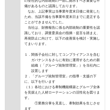
の全社的な内部統制の一部に開示すべき重要な不
備があるものと認識しております。
なお、上記事実は当事業年度末日後に発覚した
ため、当該不備を当事業年度末日までに是正する
ことができませんでした。
当社は、財務報告に係る内部統制の重要性を認
識しており、調査委員会の指摘・提言を踏まえ、
再発防止に向けて、以下の改善策を検討・実施し
てまいります。
１．関係子会社に対してコンプライアンスを含む
ガバナンスをさらに有効に運用するための新
組織（「グループ統制管理室」）を当社内に
設置します
２．「グループ統制管理室」の指導・支援の下
に、以下を行います
（１）各社における牽制機能構築とグループ全体
を見据えた人材ローテーションの活性化を図りま
す。
①業務分掌を見直し、牽制効果を生じさせ
ます