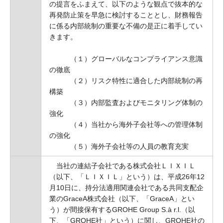
の提言をふまえて、以下のような観点で抜本的な
再発防止策を早急に検討することとし、財務報告
に係る内部統制の重要な不備の是正に着手してい
きます。
（１）グローバルなコンプライアンス意識
の徹底
（２）リスク特性に適合した内部統制の再
構築
（３）内部監査およびモニタリング体制の
強化
（４）当社から海外子会社等への管理体制
の強化
（５）海外子会社等の人員の教育充実
当社の連結子会社である株式会社ＬＩＸＩＬ
（以下、「ＬＩＸＩＬ」という）は、平成26年12
月10日に、持分法適用関連会社である共同支配企
業のGraceA株式会社（以下、「GraceA」とい
う）が間接保有するGROHE Group S.à r.l.（以
下、「GROHE社」という）に関し、GROHE社の