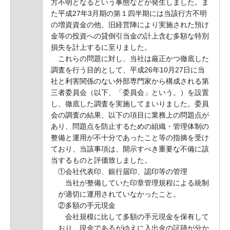
方不明となるという事態などが発生しました。ま
た平成27年3月期の第１四半期には当該行方不明
の増資資金の他、旧経営陣により実施された預け
金等の投資への貸倒引当金の計上含む多額な特別
損失を計上するに至りました。
これらの問題に対し、当社は厳正かつ徹底した
調査を行う目的として、平成26年10月27日に当
社と利害関係のない外部専門家から構成される第
三者委員会（以下、「委員会」という。）を設置
し、徹底した調査を実施してまいりました。委員
会の調査の結果、以下の項目に業務上の問題点が
あり、問題点を防止するための組織・管理体制の
整備と運用が不十分であったこと等の指摘を受け
ており、当該事項は、開示すべき重要な不備に該
当するものと評価致しました。
①会社代表印、銀行届印、認印等の管理
当社が整備していた印章管理規程による統制
が適切に運用されていなかったこと。
②多額の手元現金
会社規模に比して多額の手元現金を保有して
おり、現金であるがゆえに入出金の証跡が分か