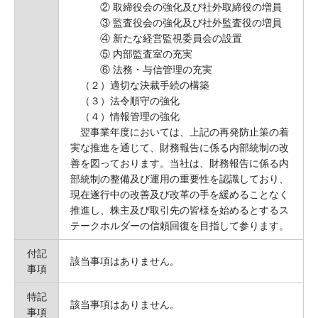
② 取締役会の強化及び社外取締役の増員
③ 監査役会の強化及び社外監査役の増員
④ 新たな経営監視委員会の設置
⑤ 内部監査室の充実
⑥ 法務・与信管理の充実
（２）適切な決裁手続の構築
（３）法令順守の強化
（４）情報管理の強化
翌事業年度においては、上記の再発防止策の着
実な推進を通じて、財務報告に係る内部統制の改
善を図っております。当社は、財務報告に係る内
部統制の整備及び運用の重要性を認識しており、
現在遂行中の改善及び改革の手を緩めることなく
推進し、株主及び取引先の皆様を始めるとするス
テークホルダーの信頼回復を目指して参ります。
付記
該当事項はありません。
事項
特記
該当事項はありません。
事項