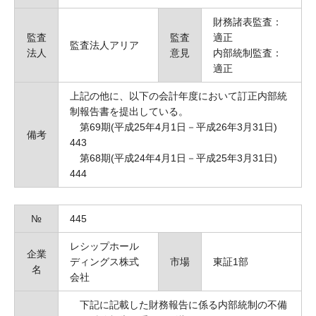
財務諸表監査：
監査
監査
適正
監査法人アリア
法人
意見
内部統制監査：
適正
上記の他に、以下の会計年度において訂正内部統
制報告書を提出している。
第69期(平成25年4月1日－平成26年3月31日)
備考
443
第68期(平成24年4月1日－平成25年3月31日)
444
№
445
レシップホール
企業
ディングス株式
市場
東証1部
名
会社
下記に記載した財務報告に係る内部統制の不備