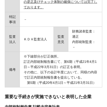
の是正及びチェック体制の確保については完了し
ております。
特記
－
事項
財務諸表監査：
監査
監査
適正
ＫＤＡ監査法人
法人
意見
内部統制監査：
－
※下線部分が訂正個所。
訂正内部統制報告書にて、第6期（平成21年4月1
日～平成22年3月31日）の訂正を表明。
備考
その他に、以下の会計年度において、同様の内容
で訂正内部統制報告書を提出している。
第5期（平成20年4月1日～平成21年3月31日）
重要な手続きが実施できないと表明した企業
内部統制報告書 記載内容集計表