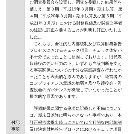
む調査委員会を設置し、調査を委嘱した結果等を
踏まえ、第３期（平成19年３月期）期末決算、第
４期（平成20年３月期）期末決算及び第５期（平
成21年３月期）における財務数値及び関連当事者
の注記に訂正を要することが判明し訂正いたしま
した。
これらは、全社的な内部統制及び決算財務報告
プロセスにおけるチェック項目、チェック体制が
不十分であったことに起因しております。旧代表
取締役の強い圧力の下、いずれも当該判断を支え
る事実関係についての十分な実態調査を行わなか
ったことが表面的な原因でありますが、経営者の
コンプライアンス意識の脆弱さ及び取締役会・監
査役会のガバナンスが機能していなかったことが
根本的な原因であります。
評価結果に関する事項に記載した不備について
は、期末日以降に明らかとなった事項であり、本
訂正報告書提出時点においては全社的な内部統制
付記
事項
及び決算財務報告プロセスにおけるチェック項目