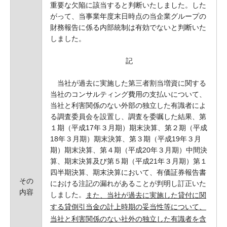
重要な欠陥に該当すると判断いたしました。した
がって、当事業年度末日時点の当企業グループの
財務報告に係る内部統制は有効でないと判断いた
しました。
記
当社が過去に実施した第三者割当増資に関する
当社のコンサルティング費用の支払いについて、
当社と利害関係のない外部の独立した有識者によ
る調査委員会を設置し、調査を委嘱した結果、第
１期（平成17年３月期）期末決算、第２期（平成
18年３月期）期末決算、第３期（平成19年３月
期）期末決算、第４期（平成20年３月期）中間決
算、期末決算及び第５期（平成21年３月期）第１
四半期決算、期末決算において、有価証券報告書
その
における注記の漏れがあることが判明し訂正いた
内容
しました。
また、当社が過去に実施した貸付に関
する貸倒引当金の計上時期の妥当性等について、
当社と利害関係のない社外の独立した有識者を含