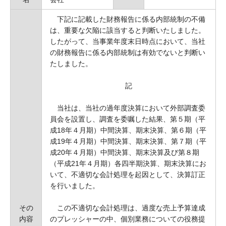
下記に記載した財務報告に係る内部統制の不備
は、重要な欠陥に該当すると判断いたしました。
したがって、当事業年度末日時点において、当社
の財務報告に係る内部統制は有効でないと判断い
たしました。
記
当社は、当社の過年度決算において外部調査委
員会を設置し、調査を委嘱した結果、第５期（平
成18年４月期）中間決算、期末決算、第６期（平
成19年４月期）中間決算、期末決算、第７期（平
成20年４月期）中間決算、期末決算及び第８期
（平成21年４月期）各四半期決算、期末決算にお
いて、不適切な会計処理を起因として、決算訂正
を行いました。
その
この不適切な会計処理は、過度な売上予算達成
内容
のプレッシャーの中、個別業務についての役務提