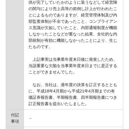
供が完了していたかのように装うなどして経営陣
の関与により売上高等の前倒し計上が行われたこ
とによるものでありますが、経営管理体制及び内
部監査体制が不全であったこと、コンプライアン
ス意識が欠如していたこと、内部通報制度が機能
しなかったことなどが重なった結果、全社的な内
部統制が有効に機能しなかったことにより、生じ
たものです。
上記事実は当事業年度末日後に発覚したため、
当該重要な欠陥を当事業年度末日までに是正する
ことができませんでした。
なお、当社は、過年度の決算を訂正するととも
に、平成18年4月期から平成21年4月期までの有
価証券報告書、半期報告書、四半期報告書につき
訂正報告書を提出いたしました。
付記
－
事項